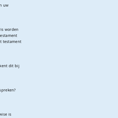
in uw
ris worden
testament
et testament
ent dit bij
espreken?
ise is