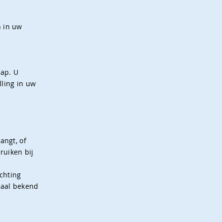
n in uw
hap. U
lling in uw
angt, of
ruiken bij
ichting
raal bekend