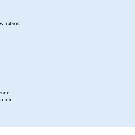
w notaris:
gende
eren in
bewise