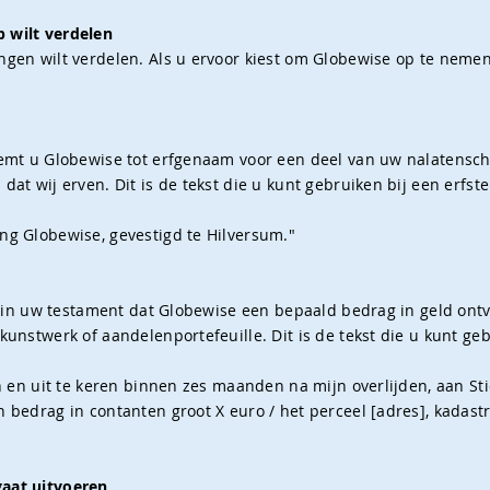
 wilt verdelen
ngen wilt verdelen. Als u ervoor kiest om Globewise op te neme
noemt u Globewise tot erfgenaam voor een deel van uw nalatensc
dat wij erven. Dit is de tekst die u kunt gebruiken bij een erfste
ng Globewise, gevestigd te Hilversum."
st in uw testament dat Globewise een bepaald bedrag in geld ontv
kunstwerk of aandelenportefeuille. Dit is de tekst die u kunt geb
en en uit te keren binnen zes maanden na mijn overlijden, aan St
n bedrag in contanten groot X euro / het perceel [adres], kadast
gaat uitvoeren