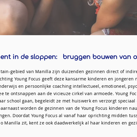
ent in de sloppen: bruggen bouwen van o
ain-gebied van Manilla zijn duizenden gezinnen direct of indire
tichting Young Focus geeft deze kansarme kinderen en jongeren
derwijs en persoonlijke coaching intellectueel, emotioneel, psy
 te ontsnappen aan de vicieuze cirkel van armoede. Young Foc
ar school gaan, begeleidt ze met huiswerk en verzorgt speciaal 
 Daarnaast worden de gezinnen van de Young Focus kinderen na
ingen. Doordat Young Focus al vanaf haar oprichting midden tus
o Manilla zit, kent ze ook daadwerkelijk al haar kinderen en gez