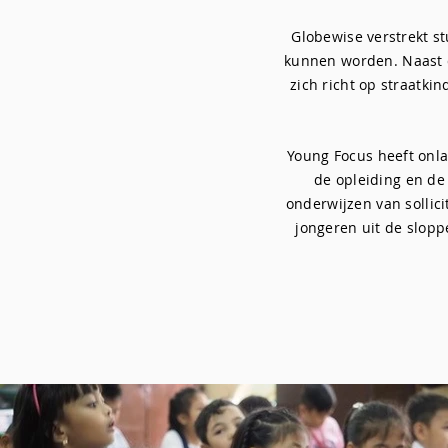
Globewise verstrekt s
kunnen worden. Naast 
zich richt op straatk
Yo
ung Focus heeft onl
de opleiding en de 
onderwijzen van sollic
jongeren uit de slop