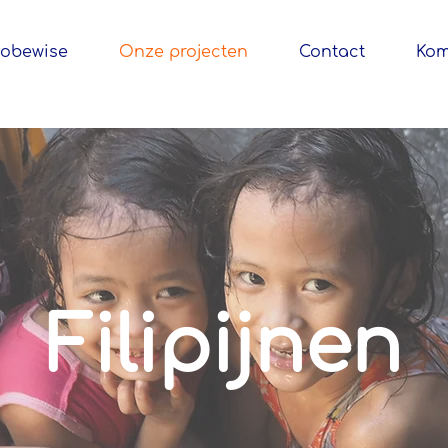
lobewise
Onze projecten
Contact
Kom
Filipijnen