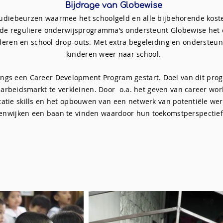
Bijdrage van Globewise
tudiebeurzen waarmee het schoolgeld en alle bijbehorende kost
de reguliere onderwijsprogramma’s ondersteunt Globewise het
inderen en school drop-outs. Met extra begeleiding en onderste
kinderen weer naar school.
angs een Career Development Program gestart. Doel van dit pro
arbeidsmarkt te verkleinen. Door o.a. het geven van career work
itatie skills en het opbouwen van een netwerk van
potentiële
wer
penwijken een baan te vinden waardoor hun
toekomstperspectief