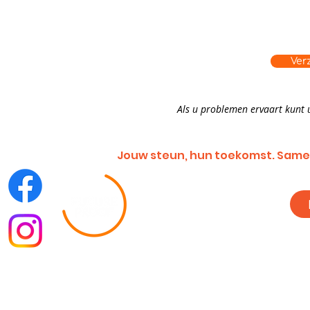
Ver
Als u problemen ervaart kunt 
Jouw steun, hun toekomst. Same
Algemene voorwaarden |
Privacyverkl
©