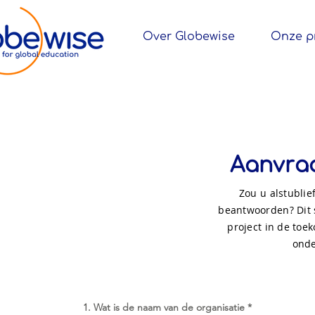
Over Globewise
Onze p
Aanvra
Zou u alstublie
beantwoorden? Dit s
project in de toe
onde
1. Wat is de naam van de organisatie