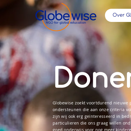
Over G
Done
Globewise zoekt voortdurend nieuwe 
ondersteunen die aan onze criteria v
zijn wij ook erg geïnteresseerd in bed
particulieren die ons graag willen o
goed onderwijs voor nog meer kindere