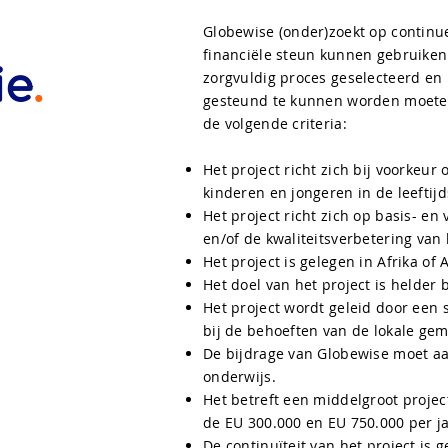
Globewise (onder)zoekt op continu
financiële steun kunnen gebruiken
ie
.
zorgvuldig proces geselecteerd e
gesteund te kunnen worden moete
de volgende criteria:
Het project richt zich bij voorkeur
kinderen en jongeren in de leeftij
Het project richt zich op basis- en
en/of de kwaliteitsverbetering va
Het project is gelegen in Afrika of
Het doel van het project is helde
Het project wordt geleid door een s
bij de behoeften van de lokale g
De bijdrage van Globewise moet a
onderwijs.
Het betreft een middelgroot project
de EU 300.000 en EU 750.000 per j
De continuïteit van het project is 