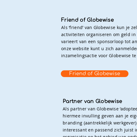
Friend of Globewise
Als ‘friend’ van Globewise kun je z
activiteiten organiseren om geld in
varieert van een sponsorloop tot a
onze website kunt u zich aanmelde
inzamelingsactie voor Globewise te org
Friend of Globewise
Partner van Globewise
Als partner van Globewise ‘adoptee
hiermee invulling geven aan je ei
branding (aantrekkelijk werkgever)
interessant en passend zich juist i
organisatie op het gebied van ond