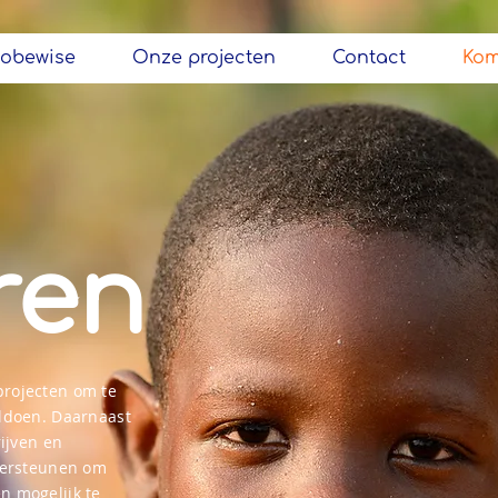
lobewise
Onze projecten
Contact
Kom
ren
projecten om te
oldoen. Daarnaast
rijven en
ndersteunen om
n mogelijk te