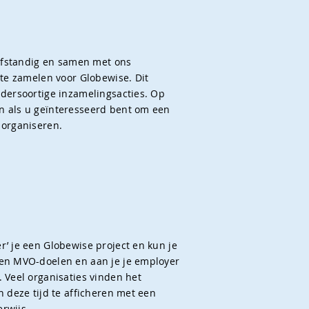
elfstandig en samen met ons
 te zamelen voor Globewise. Dit
ndersoortige inzamelingsacties. Op
n als u geïnteresseerd bent om een
aniseren.​​​​​
r’ je een Globewise project en kun je
gen MVO-doelen en aan je je employer
. Veel organisaties vinden het
n deze tijd te afficheren met een
erwijs.