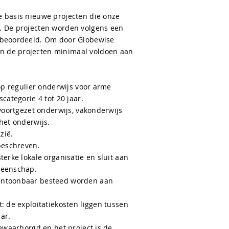
e basis nieuwe projecten die onze
. De projecten worden volgens een
n beoordeeld. Om door Globewise
n de projecten minimaal voldoen aan
 op regulier onderwijs voor arme
dscategorie 4 tot 20 jaar.
 voortgezet onderwijs, vakonderwijs
n het onderwijs.
 Azië.
r beschreven.
terke lokale organisatie en sluit aan
emeenschap.
antoonbaar besteed worden aan
: de exploitatiekosten liggen tussen
aar.
gewaarborgd en het project is de