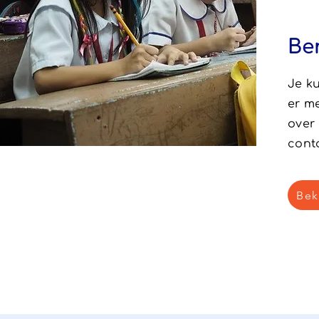
Be
Je k
er m
over
cont
Bek